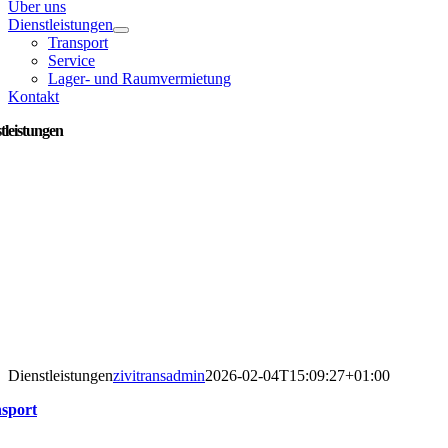
Über uns
Dienstleistungen
Transport
Service
Lager- und Raumvermietung
Kontakt
tleistungen
Dienstleistungen
zivitransadmin
2026-02-04T15:09:27+01:00
sport