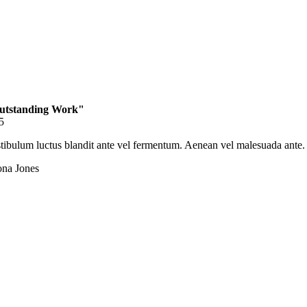
utstanding Work"
5
tibulum luctus blandit ante vel fermentum. Aenean vel malesuada ante. Et
na Jones