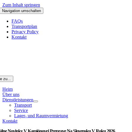
Zum Inhalt springen
Navigation umschalten
FAQs
Transportplan
Privacy Policy
Kontakt
e zu...
Heim
Über uns
Dienstleistungen
Transport
Service
Lager- und Raumvermietung
Kontakt
álne Novinky V Kamiónovej Preprave Na Slovensku V Roku 2026