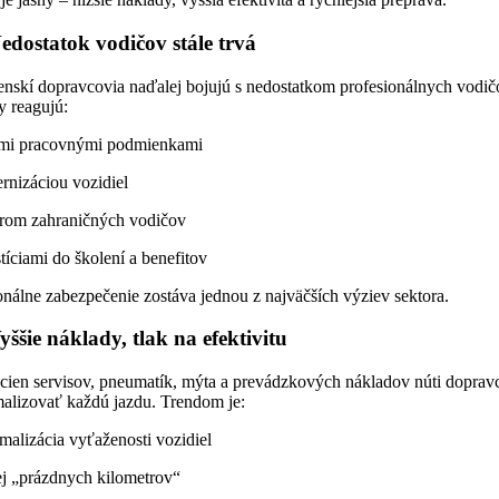
Nedostatok vodičov stále trvá
enskí dopravcovia naďalej bojujú s nedostatkom profesionálnych vodič
y reagujú:
ími pracovnými podmienkami
rnizáciou vozidiel
rom zahraničných vodičov
tíciami do školení a benefitov
onálne zabezpečenie zostáva jednou z najväčších výziev sektora.
yššie náklady, tlak na efektivitu
 cien servisov, pneumatík, mýta a prevádzkových nákladov núti doprav
malizovať každú jazdu. Trendom je:
malizácia vyťaženosti vozidiel
j „prázdnych kilometrov“