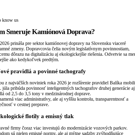
to know us
m Smeruje Kamiónová Doprava?
2026 prináša pre sektor kamiónovej dopravy na Slovensku viaceré
amné zmeny. Dopravcovia čelia novým legislatívnym povinnostiam,
cemu dôrazu na digitalizáciu aj ekologickejšie riešenia. Odvetvie sa me
lejšie ako kedykoľvek predtým.
Nové pravidlá a povinné tachografy
u z najväčších noviniek roka 2026 je rozšírenie pravidiel Balíka mobili
 júla pribúda povinnosť inteligentných tachografov druhej generácie aj
dlá od 2,5 do 3,5 tony v medzinárodnej doprave.
amená viac administratívy, ale aj vyššiu kontrolu, transparentnosť a
ečnosť v cestnej preprave.
kologické flotily a emisný tlak
avné firmy čoraz viac investujú do modernizácie vozových parkov.
dom sú nielen emisné normy, ale aj mýtne sadzby zvýhodňujúce