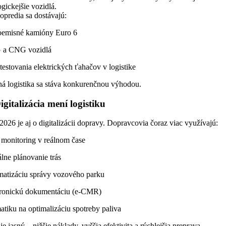
gickejšie vozidlá.
opredia sa dostávajú:
oemisné kamióny Euro 6
a CNG vozidlá
testovania elektrických ťahačov v logistike
ná logistika sa stáva konkurenčnou výhodou.
igitalizácia mení logistiku
026 je aj o digitalizácii dopravy. Dopravcovia čoraz viac využívajú:
monitoring v reálnom čase
álne plánovanie trás
matizáciu správy vozového parku
tronickú dokumentáciu (e-CMR)
atiku na optimalizáciu spotreby paliva
je jasný – nižšie náklady, vyššia efektivita a rýchlejšia preprava.