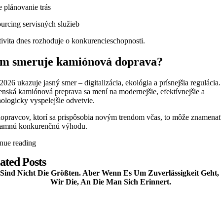
e plánovanie trás
ourcing servisných služieb
tivita dnes rozhoduje o konkurencieschopnosti.
m smeruje kamiónová doprava?
026 ukazuje jasný smer – digitalizácia, ekológia a prísnejšia regulácia.
enská kamiónová preprava sa mení na modernejšie, efektívnejšie a
ologicky vyspelejšie odvetvie.
dopravcov, ktorí sa prispôsobia novým trendom včas, to môže znamena
amnú konkurenčnú výhodu.
inue reading
ated Posts
Sind Nicht Die Größten. Aber Wenn Es Um Zuverlässigkeit Geht,
Wir Die, An Die Man Sich Erinnert.